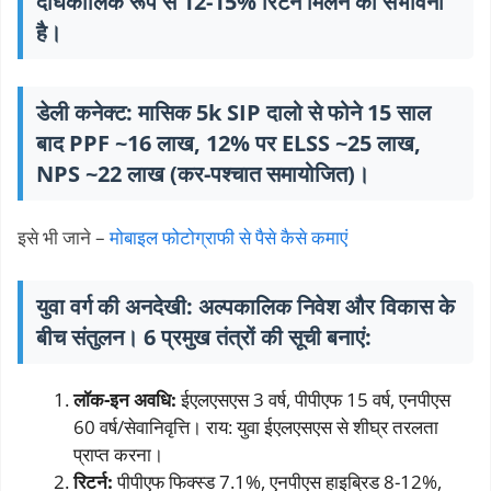
दीर्घकालिक रूप से 12-15% रिटर्न मिलने की संभावना
है।
डेली कनेक्ट: मासिक 5k SIP दालो से फोने 15 साल
बाद PPF ~16 लाख, 12% पर ELSS ~25 लाख,
NPS ~22 ​​लाख (कर-पश्चात समायोजित)।
इसे भी जाने –
मोबाइल फोटोग्राफी से पैसे कैसे कमाएं
युवा वर्ग की अनदेखी:
अल्पकालिक निवेश और विकास के
बीच संतुलन।
6 प्रमुख तंत्रों की सूची बनाएं:
लॉक-इन अवधि:
ईएलएसएस 3 वर्ष, पीपीएफ 15 वर्ष, एनपीएस
60 वर्ष/सेवानिवृत्ति। राय: युवा ईएलएसएस से शीघ्र तरलता
प्राप्त करना।
रिटर्न:
पीपीएफ फिक्स्ड 7.1%, एनपीएस हाइब्रिड 8-12%,