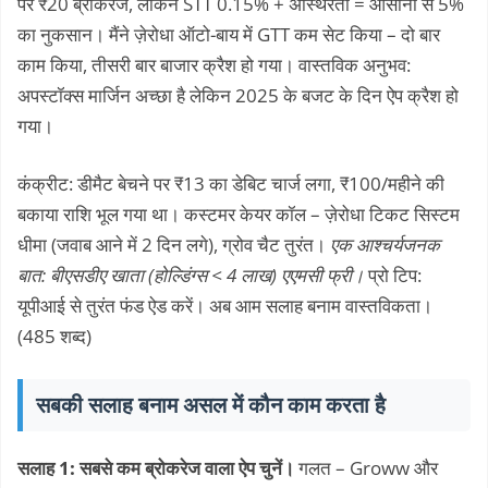
पर ₹20 ब्रोकरेज, लेकिन STT 0.15% + अस्थिरता = आसानी से 5%
का नुकसान। मैंने ज़ेरोधा ऑटो-बाय में GTT कम सेट किया – दो बार
काम किया, तीसरी बार बाजार क्रैश हो गया। वास्तविक अनुभव:
अपस्टॉक्स मार्जिन अच्छा है लेकिन 2025 के बजट के दिन ऐप क्रैश हो
गया।
कंक्रीट: डीमैट बेचने पर ₹13 का डेबिट चार्ज लगा, ₹100/महीने की
बकाया राशि भूल गया था। कस्टमर केयर कॉल – ज़ेरोधा टिकट सिस्टम
धीमा (जवाब आने में 2 दिन लगे), ग्रोव चैट तुरंत।
एक आश्चर्यजनक
बात: बीएसडीए खाता (होल्डिंग्स < 4 लाख) एएमसी फ्री।
प्रो टिप:
यूपीआई से तुरंत फंड ऐड करें। अब आम सलाह बनाम वास्तविकता।
(485 शब्द)
सबकी सलाह बनाम असल में कौन काम करता है
सलाह 1: सबसे कम ब्रोकरेज वाला ऐप चुनें।
गलत – Groww और