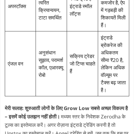
त्वरित
कमजोर है, ऐप
अपस्टॉक्स
इंट्राडे स्मॉल
क्रियान्वयन,
में गड़बड़ी की
लॉट्स
टाटा समर्थित
शिकायतें मिली
हैं।
इंट्राडे
ब्रोकरेज की
अनुसंधान
अधिकतम
सक्रिय ट्रेडर
सुझाव, परामर्श
सीमा ₹20 है,
एंजल वन
जो टिप्स चाहते
कॉल, एआरक्यू
लेकिन अधिक
हैं
रोबो
वॉल्यूम पर
टैक्स बढ़ जाता
है।
मेरी सलाह: शुरुआती लोगों के लिए Grow Low सबसे अच्छा विकल्प है
– इसमें कोई उलझन नहीं होती।
मध्यम स्तर के निवेशक Zerodha के
टूल्स का इस्तेमाल करें। अगर रोज़ाना इंट्राडे ट्रेडिंग करनी है तो
Upstox का इस्तेमाल करें। Angel ट्रेडिंग से बचें, जब तक कि इस पर