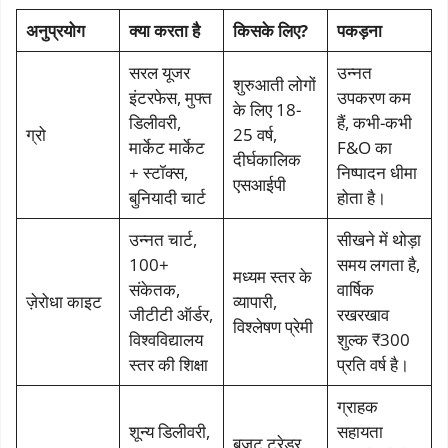
अनुप्रयोग
क्या करता है
किसके लिए?
पकड़ना
सरल यूजर
उन्नत
शुरुआती लोगों
इंटरफेस, मुफ्त
उपकरण कम
के लिए 18-
डिलीवरी,
हैं, कभी-कभी
ग्रो
25 वर्ष,
मार्केट मार्केट
F&O का
दीर्घकालिक
+ स्टॉक्स,
निष्पादन धीमा
एसआईपी
बुनियादी चार्ट
होता है।
उन्नत चार्ट,
सीखने में थोड़ा
100+
समय लगता है,
मध्यम स्तर के
संकेतक,
वार्षिक
ज़ेरोधा काइट
व्यापारी,
जीटीटी ऑर्डर,
रखरखाव
विश्लेषण प्रेमी
विश्वविद्यालय
शुल्क ₹300
स्तर की शिक्षा
प्रति वर्ष है।
ग्राहक
शून्य डिलीवरी,
सहायता
बजट ट्रेडर,