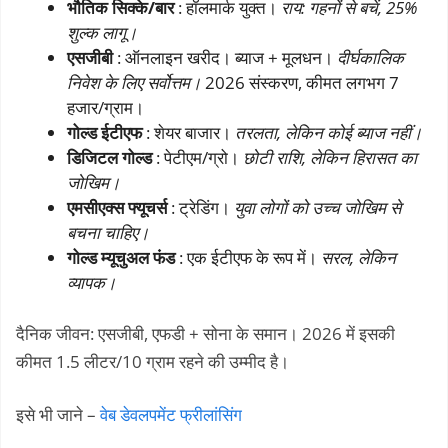
भौतिक सिक्के/बार
: हॉलमार्क युक्त।
राय: गहनों से बचें, 25%
शुल्क लागू।
एसजीबी
: ऑनलाइन खरीद। ब्याज + मूलधन।
दीर्घकालिक
निवेश के लिए सर्वोत्तम।
2026 संस्करण, कीमत लगभग 7
हजार/ग्राम।
गोल्ड ईटीएफ
: शेयर बाजार।
तरलता, लेकिन कोई ब्याज नहीं।
डिजिटल गोल्ड
: पेटीएम/ग्रो।
छोटी राशि, लेकिन हिरासत का
जोखिम।
एमसीएक्स फ्यूचर्स
: ट्रेडिंग।
युवा लोगों को उच्च जोखिम से
बचना चाहिए।
गोल्ड म्यूचुअल फंड
: एक ईटीएफ के रूप में।
सरल, लेकिन
व्यापक।
दैनिक जीवन: एसजीबी, एफडी + सोना के समान। 2026 में इसकी
कीमत 1.5 लीटर/10 ग्राम रहने की उम्मीद है।
इसे भी जाने –
वेब डेवलपमेंट फ्रीलांसिंग