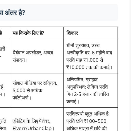
या अंतर है?
ै
यह किसके लिए है?
शिकार
धीमी शुरुआत, उच्च
रों
धैर्यवान अपलोडर, अच्छा
अस्वीकृति दर; 6 महीने बाद
-
संपादन।
प्रति माह ₹1,000 से
₹10,000 तक की कमाई।
अनियमित, ग्राहक
सोशल मीडिया पर सक्रिय,
आई
अनुपस्थित; लेकिन प्रति
5,000 से अधिक
ान।
गिग 2-5 हजार की त्वरित
फॉलोअर्स।
कमाई।
प्रतिस्पर्धा बहुत अधिक है;
्रति
एडिटिंग के लिए पेशेवर,
प्रति छवि ₹100–500,
लिया
Fiverr/UrbanClap।
अधिक मात्रा में छवि की