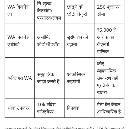
निःशुल्क
WA बिजनेस
छात्रों की
256 प्रसारण
कैटलॉग/
ऐप
छोटी बिक्री
सीमा
प्रसारण/लेबल
₹5,000 से
WA बिजनेस
असीमित
ड्रॉपशिप को
अधिक का
एपीआई
ऑटो/चैटबॉट
बढ़ाना
बीएसपी
मासिक
कोई
व्यावसायिक
समूह लिंक
आकस्मिक
व्यक्तिगत WA
उपकरण नहीं,
साझा करते हैं
सहयोगी
प्रतिबंध का
खतरा
10k संदेश
मेटा बैन केवल
थोक उपकरण
विपणक
सॉफ़्टवेयर
आधिकारिक है