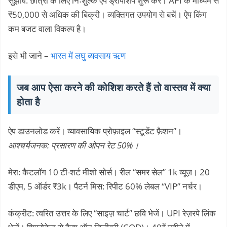
सुझाव: छात्रों के लिए निःशुल्क ऐप ड्रॉपशिप शुरू करें। API के माध्यम से
₹50,000 से अधिक की बिक्री। व्यक्तिगत उपयोग से बचें। ऐप किंग
कम बजट वाला विकल्प है।
इसे भी जाने –
भारत में लघु व्यवसाय ऋण
जब आप ऐसा करने की कोशिश करते हैं तो वास्तव में क्या
होता है
ऐप डाउनलोड करें। व्यावसायिक प्रोफ़ाइल “स्टूडेंट फ़ैशन”।
आश्चर्यजनक: प्रसारण की ओपन रेट 50%।
मेरा: कैटलॉग 10 टी-शर्ट मीशो सोर्स। रील “समर सेल” 1k व्यूज़। 20
डीएम, 5 ऑर्डर ₹3k। पैटर्न मिस: रिपीट 60% लेबल “VIP” नर्चर।
कंक्रीट: त्वरित उत्तर के लिए “साइज़ चार्ट” छवि भेजें। UPI रेज़रपे लिंक