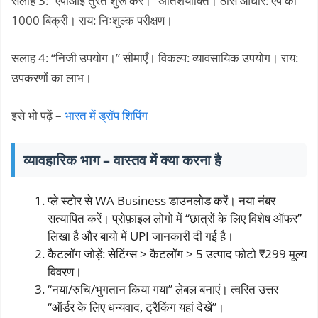
सलाह 3: “एपीआई तुरंत शुरू करें।” अतिशयोक्ति। ठोस आधार: ऐप की
1000 बिक्री। राय: निःशुल्क परीक्षण।
सलाह 4: “निजी उपयोग।” सीमाएँ। विकल्प: व्यावसायिक उपयोग। राय:
उपकरणों का लाभ।
इसे भो पढ़ें –
भारत में ड्रॉप शिपिंग
व्यावहारिक भाग – वास्तव में क्या करना है
प्ले स्टोर से WA Business डाउनलोड करें। नया नंबर
सत्यापित करें। प्रोफ़ाइल लोगो में “छात्रों के लिए विशेष ऑफर”
लिखा है और बायो में UPI जानकारी दी गई है।
कैटलॉग जोड़ें: सेटिंग्स > कैटलॉग > 5 उत्पाद फोटो ₹299 मूल्य
विवरण।
“नया/रुचि/भुगतान किया गया” लेबल बनाएं। त्वरित उत्तर
“ऑर्डर के लिए धन्यवाद, ट्रैकिंग यहां देखें”।