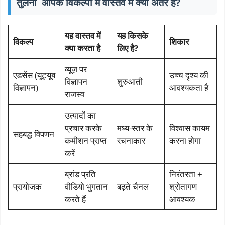
तुलना आपके विकल्पों में वास्तव में क्या अंतर है?
यह वास्तव में
यह किसके
विकल्प
शिकार
क्या करता है
लिए है?
व्यूज़ पर
एडसेंस (यूट्यूब
उच्च दृश्य की
विज्ञापन
शुरुआती
विज्ञापन)
आवश्यकता है
राजस्व
उत्पादों का
प्रचार करके
मध्य-स्तर के
विश्वास कायम
सहबद्ध विपणन
कमीशन प्राप्त
रचनाकार
करना होगा
करें
ब्रांड प्रति
निरंतरता +
प्रायोजक
वीडियो भुगतान
बढ़ते चैनल
श्रोतागण
करते हैं
आवश्यक