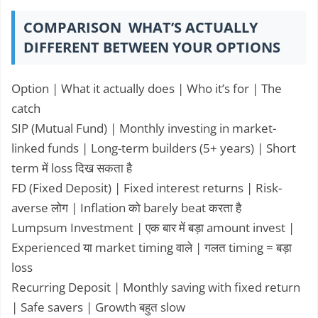
COMPARISON WHAT’S ACTUALLY
DIFFERENT BETWEEN YOUR OPTIONS
Option | What it actually does | Who it’s for | The
catch
SIP (Mutual Fund) | Monthly investing in market-
linked funds | Long-term builders (5+ years) | Short
term में loss दिख सकता है
FD (Fixed Deposit) | Fixed interest returns | Risk-
averse लोग | Inflation को barely beat करता है
Lumpsum Investment | एक बार में बड़ा amount invest |
Experienced या market timing वाले | गलत timing = बड़ा
loss
Recurring Deposit | Monthly saving with fixed return
| Safe savers | Growth बहुत slow