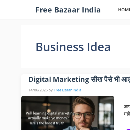
Skip
Free Bazaar India
HOM
to
content
Business Idea
Digital Marketing सीख पैसे भी आएं
14/06/2026
by
Free Bzaar India
आपन
मह