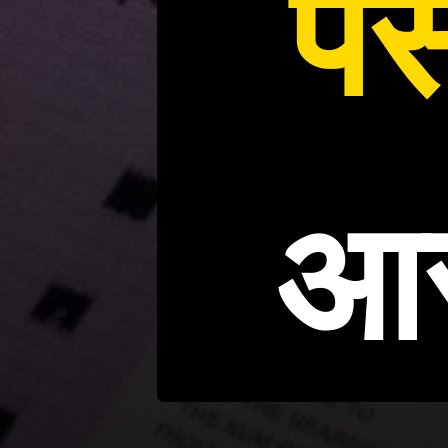
पै
आस