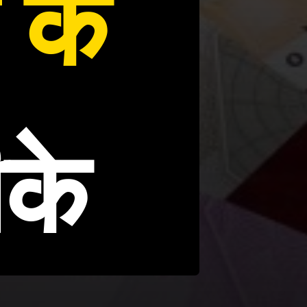
 के
ीके