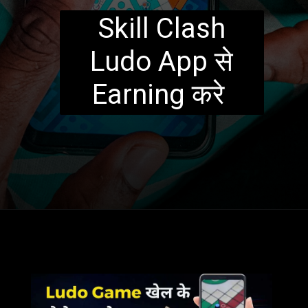
Skill Clash
Ludo App से
Earning करे
Opening
https://freebazaarindia.com/ludo-game-se-paise-kaise-kamaye/