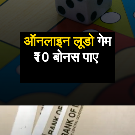
ऑनलाइन लूडो
गेम
₹10 बोनस पाए