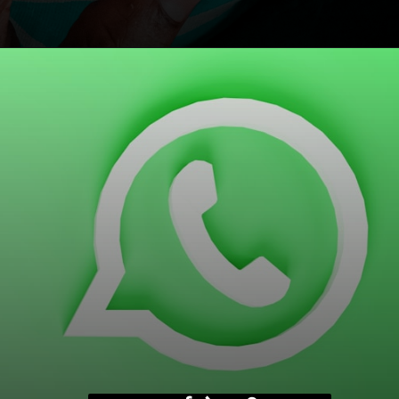
Opening
https://freebazaarindia.com/ludo-game-se-paise-kaise-kamaye/